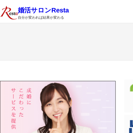
内
婚活サロンResta
容
自分が変われば結果が変わる
を
ス
キ
ッ
プ