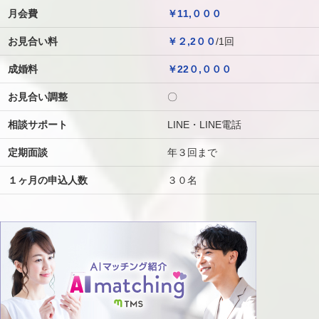
月会費
￥11,０００
お見合い料
￥２,2００
/1回
成婚料
￥22０,０００
お見合い調整
〇
相談サポート
LINE・LINE電話
定期面談
年３回まで
１ヶ月の申込人数
３０名