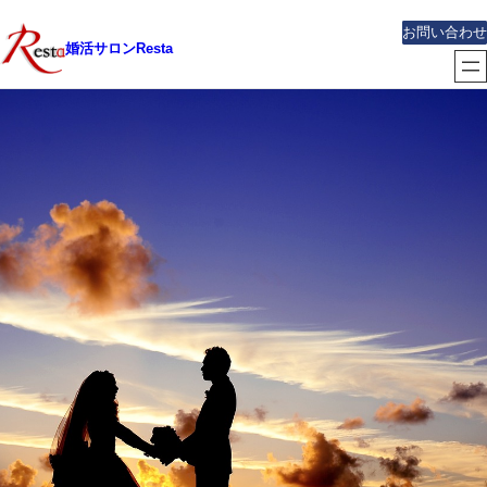
内
お問い合わせ
容
婚活サロンResta
を
ス
キ
ッ
プ