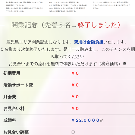
開業記念（
先着５名
→
終了しました）
鹿児島エリア開業記念になります。
費用は全額負担
いたします。
５名集まり次第終了いたします。是非一歩踏み出し、このチャンスを掴
み取ってください
お見合いまでの流れを無料で体験いただけます（税込価格）※
初期費用
￥０
活動サポート費
￥０
月会費
￥０
お見合い料
￥０
成婚料
￥２2,００００
※
お見合い調整
〇