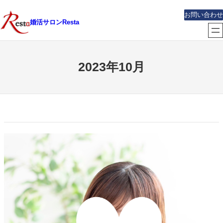
内
お問い合わせ
容
婚活サロンResta
を
ス
キ
2023年10月
ッ
プ