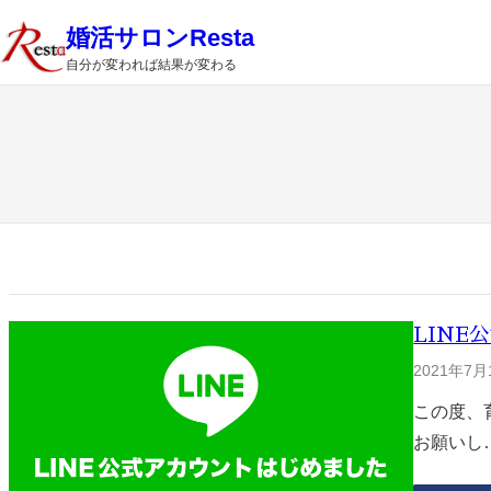
内
婚活サロンResta
容
自分が変われば結果が変わる
を
ス
キ
ッ
プ
LINE
2021年7月
この度、
お願いし