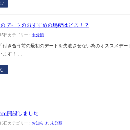
む
めのデートのおすすめの場所はどこ！？
15日
カテゴリー :
未分類
「付き合う前の最初のデートを失敗させない為のオススメデー
います！ …
む
gram開設しました
15日
カテゴリー :
お知らせ
, 
未分類