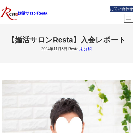
内
お問い合わせ
容
婚活サロンResta
を
ス
キ
【婚活サロンResta】入会レポート
ッ
プ
未分類
2024年11月3日
Resta